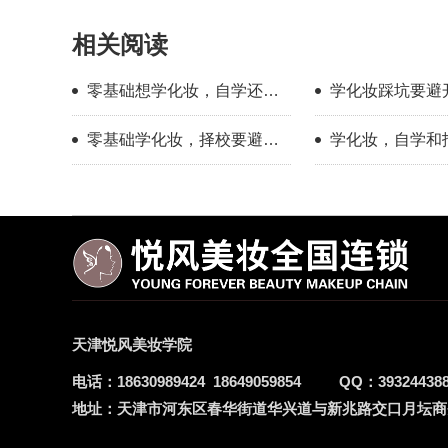
相关阅读
零基础想学化妆，自学还是
学化妆踩坑要避
找学校？过来人分享择校心
新手择校干货分
零基础学化妆，择校要避开
学化妆，自学和
得
哪些误区？
底有多大？
天津悦风美妆学院
电话：
18630989424
18649059854
QQ：
39324438
地址：
天津市河东区春华街道华兴道与新兆路交口月坛商