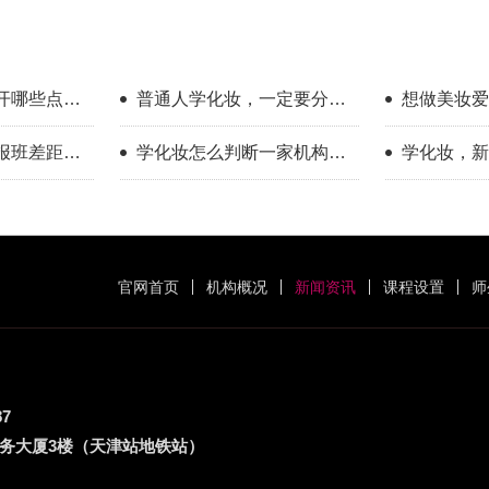
开哪些点？
普通人学化妆，一定要分清
想做美妆爱
享
你的学习目标
新手入门完
报班差距到
学化妆怎么判断一家机构教
学化妆，新
学靠不靠谱？
只看外表
官网首页
机构概况
新闻资讯
课程设置
师
87
务大厦3楼（天津站地铁站）