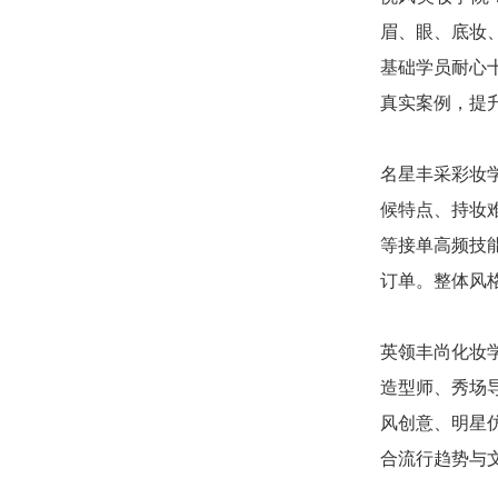
眉、眼、底妆
基础学员耐心
真实案例，提
名星丰采彩妆
候特点、持妆
等接单高频技
订单。整体风
英领丰尚化妆
造型师、秀场
风创意、明星
合流行趋势与