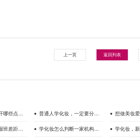
上一页
返回列表
开哪些点？
普通人学化妆，一定要分清
想做美妆爱
享
你的学习目标
新手入门完
报班差距到
学化妆怎么判断一家机构教
学化妆，新
学靠不靠谱？
只看外表