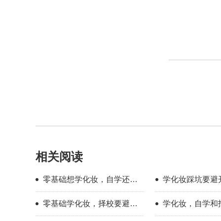
相关阅读
零基础想学化妆，自学还是
学化妆踩坑要避
找学校？过来人分享择校心
新手择校干货分
零基础学化妆，择校要避开
学化妆，自学和
得
哪些误区？
底有多大？