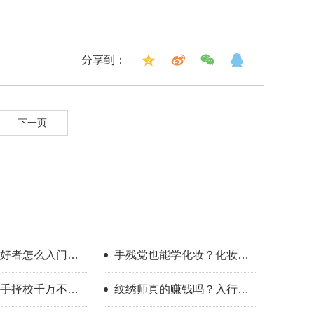
分享到：
下一页
好者怎么入门？
手残党也能学化妆？化妆学
整流程指南
校怎么选？
手择校千万不要
纹绣师真的赚钱吗？入行半
年的真实感受