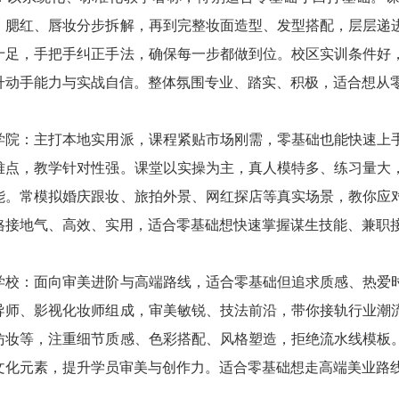
、腮红、唇妆分步拆解，再到完整妆面造型、发型搭配，层层递
十足，手把手纠正手法，确保每一步都做到位。校区实训条件好
升动手能力与实战自信。整体氛围专业、踏实、积极，适合想从
学院：主打本地实用派，课程紧贴市场刚需，零基础也能快速上
难点，教学针对性强。课堂以实操为主，真人模特多、练习量大
能。常模拟婚庆跟妆、旅拍外景、网红探店等真实场景，教你应
格接地气、高效、实用，适合零基础想快速掌握谋生技能、兼职
学校：面向审美进阶与高端路线，适合零基础但追求质感、热爱
导师、影视化妆师组成，审美敏锐、技法前沿，带你接轨行业潮
仿妆等，注重细节质感、色彩搭配、风格塑造，拒绝流水线模板
文化元素，提升学员审美与创作力。适合零基础想走高端美业路