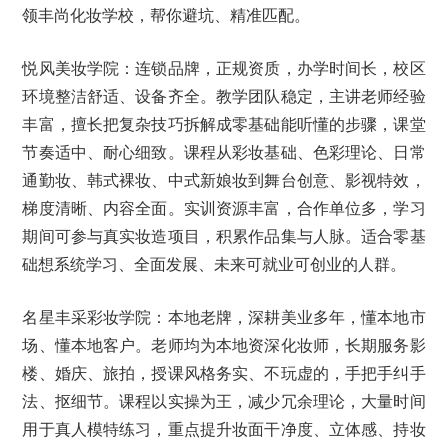
领丰尚化妆学校，帮你避坑、精准匹配。
悦风美妆学院：连锁品牌，正规资质，办学时间长，校区
环境整洁舒适、设备齐全。教学团队稳定，主讲老师经验
丰富，擅长把复杂技巧拆解成零基础能听懂的步骤，课堂
节奏适中、耐心细致。课程从彩妆基础、色彩理论、日常
通勤妆、韩式裸妆、中式新娘妆到舞台创意、影视特效，
梯度清晰、内容全面。实训资源丰富，合作单位多，学习
期间可参与真实妆造项目，积累作品集与人脉。适合零基
础想系统学习、全面发展、未来可就业可创业的人群。
名星丰采彩妆学院：本地老牌，深耕美业多年，懂本地市
场、懂本地客户。老师均为本地资深化妆师，长期服务影
楼、婚庆、旅拍，授课风格务实、不玩虚的，手把手纠手
法、抠细节。课程以实操为王，减少冗余理论，大量时间
用于真人模特练习，重点提升妆面干净度、立体感、持妆