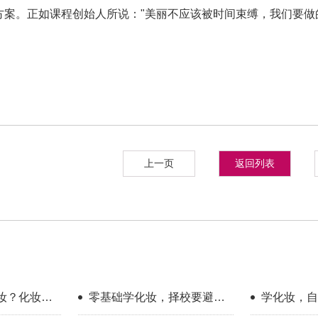
方案。正如课程创始人所说："美丽不应该被时间束缚，我们要做
上一页
返回列表
妆？化妆学
零基础学化妆，择校要避开
学化妆，自
哪些误区？
底有多大？