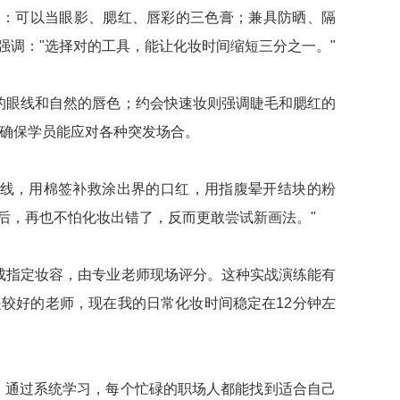
品：可以当眼影、腮红、唇彩的三色膏；兼具防晒、隔
强调："选择对的工具，能让化妆时间缩短三分之一。"
的眼线和自然的唇色；约会快速妆则强调睫毛和腮红的
，确保学员能应对各种突发场合。
眼线，用棉签补救涂出界的口红，用指腹晕开结块的粉
后，再也不怕化妆出错了，反而更敢尝试新画法。"
成指定妆容，由专业老师现场评分。这种实战演练能有
较好的老师，现在我的日常化妆时间稳定在12分钟左
。通过系统学习，每个忙碌的职场人都能找到适合自己