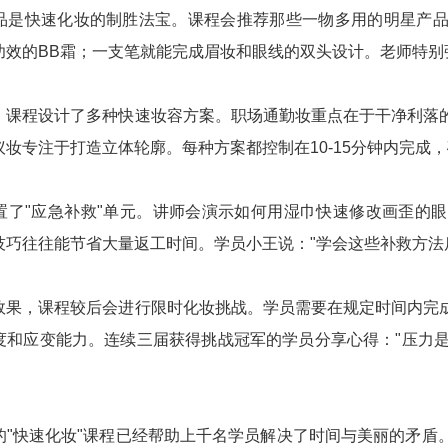
品是快速化妆的制胜法宝。课程会推荐那些一物多用的明星产
功效的BB霜；一支笔就能完成眉妆和眼线的双头设计。老师特别
，课程设计了多种快速妆容方案。职场通勤妆重点在于干净利落
议妆专注于打造立体轮廓。每种方案都控制在10-15分钟内完成
置了"应急补救"单元。讲师会演示如何用湿巾快速修改画歪的
技巧往往能节省大量返工时间。学员小王说："学会这些补救方法
效果，课程较后会进行限时化妆挑战。学员需要在规定时间内完
度和应变能力。连续三届获得挑战冠军的学员分享心得："压力是
的"快速化妆"课程已经帮助上千名学员解决了时间与美丽的矛盾