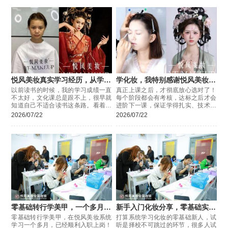
悦风美妆真实学习经历，从学渣
学化妆，我特别感谢悦风美妆学
逆袭！
院
以前读书的时候，我的学习成绩一直
真正上课之后，才彻底放心选对了！
不太好，文化课总是跟不上，很早就
每个阶段都会有考核，达标之后才会
知道自己不适合读书这条路。看着身
进阶下一课，保证学得扎实、技术过
边的人各有出路，我其实特别迷茫，
硬，不会浑水摸鱼混毕业。平时课后
2026/07/22
2026/07/22
一直很焦虑。
有任何问题，随时可以问老师，
零基础转行学美甲，一个多月顺
新手入门化妆分享，零基础实地
利上岗
试听的实用判断方法
零基础转行学美甲，在悦风美妆系统
打算系统学习化妆的零基础新人，试
学习一个多月，已经顺利入职上岗！
听是择校不可跳过的环节，很多人试