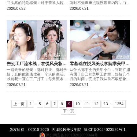
回头真的特别感慨：对于普通人转行
听时不知道重点观察哪些内容，白白
来说，选对一所正规专业的学校，真
错过判断教学质量的机会，分享几个
2026/07/22
2026/07/21
的能少走超级多弯路，
试听时可直接参考的观察角度。
告别工厂流水线，在悦风美妆学
零基础在悦风美妆学院学美甲逆
院学化妆
袭
一路走来的感慨：选对行业、选对学
从什么都不会的美甲小白，到现在拥
校，真的能彻底改变一个人的生活。
有属于自己的美甲工作室，短短几个
以前我一直在工厂打工，每天流水线
月的时间，完成了我从前不敢想象的
重复枯燥的工作，熬夜加班、常年站
蜕变。一路走来想感谢的，就是悦风
2026/07/21
2026/07/21
班，环境嘈杂又压抑。每天累得身心
美妆学院，是专业的教学、耐心负责
俱疲，
上一页
1
..
5
6
7
8
9
10
11
12
13
..
1354
下一页
版权所有：©2018-2026 天津悦风美妆学院
津ICP备2024023526号-1
津公网安备12010202000944号